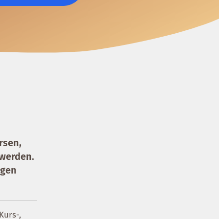
rsen,
werden.
ngen
Kurs-,