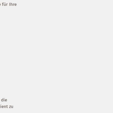
 für Ihre
 die
ient zu