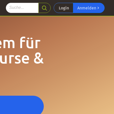
Login
Anmelden
em für
urse &