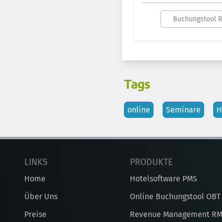
Buchungstool 
Tags
online
Seminare
H
LINKS
PRODUKTE
Home
Hotelsoftware PMS
Über Uns
Online Buchungstool OBT
Preise
Revenue Management R