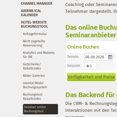
CHANNEL MANAGER
Coaching oder Seminarang
AIRBNB ICAL
Teilnehmer dargestellt. I
KALENDER
HOTEL-WEBSITE
Das online Buchu
BUCHUNGSTOOL
Seminaranbieter
Anfrageformular
Nicht zugeteilte
Online Buchen
Reservierung
Analytics und Matomo
Termin
für IBE
Gutscheine/
Session
Rabattcodes
Bilder Galerien
Verfügbarkeit und Preise
Joomla! Modul
Buchungssystem
Das Backend für 
Buchungstool
Rabattcodes
Die CRM- & Rechnungsleg
Seminar online
Interaktionen mit den Te
Buchungstool