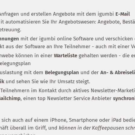
 Anfragen und erstellen Angebote mit dem igumbi
E-Mail
it automatisieren Sie Ihr Angebotswesen: Angebote, Best
etreuung.
hnungen
mit der igumbi online Software und verschicken 
kt aus der Software an Ihre Teilnehmer - auch mit einer V
chwebe können in einer
Warteliste
gehalten werden - die 
Belegungsplan
 Auslastung mit dem
Belegungsplan
und der
An- & Abreisel
ik
und sehen Sie wie Ihr Umsatz steigt.
n Teilnehmern im Kontakt durch aktives Newsletter-Marketi
ailchimp
, einen top Newsletter Service Anbieter
synchroni
 sich auch auf einem iPhone, Smartphone oder iPad bedi
äft überall im Griff, und
können in der Kaffeepausen schn