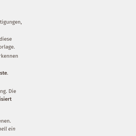
ätigungen,
diese
orlage.
erkennen
iste
.
ng. Die
siert
enen.
ell ein