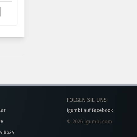
FOLGEN SIE UNS
lar
igumbi auf Facebook
ge
© 2026 igumbi.com
44 8624