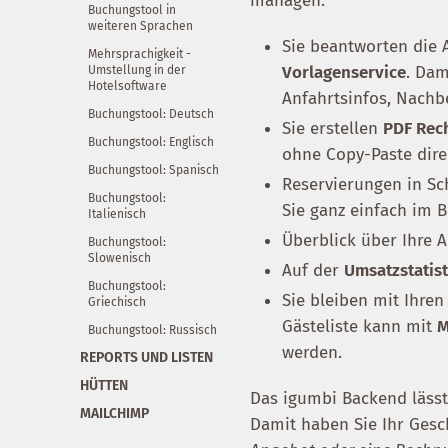
managen.
Buchungstool in
weiteren Sprachen
Sie beantworten die
Mehrsprachigkeit -
Vorlagenservice
. Dam
Umstellung in der
Hotelsoftware
Anfahrtsinfos, Nachb
Buchungstool: Deutsch
Sie erstellen
PDF Rec
Buchungstool: Englisch
ohne Copy-Paste dire
Buchungstool: Spanisch
Reservierungen in S
Buchungstool:
Sie ganz einfach im 
Italienisch
Überblick über Ihre
Buchungstool:
Slowenisch
Auf der
Umsatzstatist
Buchungstool:
Sie bleiben mit Ihre
Griechisch
Gästeliste kann mit
M
Buchungstool: Russisch
werden.
REPORTS UND LISTEN
HÜTTEN
Das igumbi Backend lässt
MAILCHIMP
Damit haben Sie Ihr Gesch