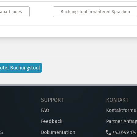
Rabattcodes
Buchungstool in weiteren Sprachen
otel Buchungstool
SUPPORT
KONTAKT
FAQ
Kontaktformu
Feedback
Partner Anfra
MS
Dokumentation
+43 699 17