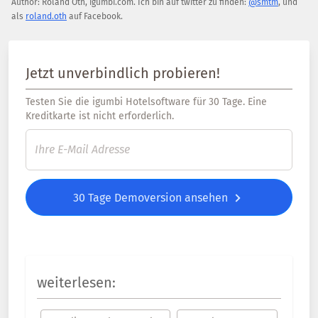
Author:
Roland Oth
,
igumbi.com
.
Ich bin auf twitter zu finden:
@smtm
, und
als
roland.oth
auf Facebook.
Jetzt unverbindlich probieren!
Testen Sie die igumbi Hotelsoftware für 30 Tage. Eine
Kreditkarte ist nicht erforderlich.
30 Tage Demoversion ansehen
weiterlesen: