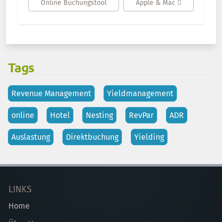
Online Buchungstool
Apple & Mac 
Tags
Revenue Management
Yieldmanagement
online
Hotel
Nesting
RevPar
ADR
Auslastung
Direktbuchung
Yielding
LINKS
Home