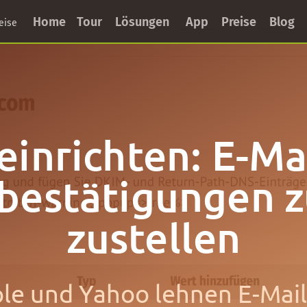
Home
Tour
Lösungen
App
Preise
Blog
eise
inrichten: E-Ma
estätigungen z
zustellen
ple und Yahoo lehnen E-Mai