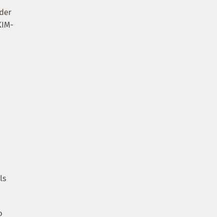
 der
KIM-
ls
o