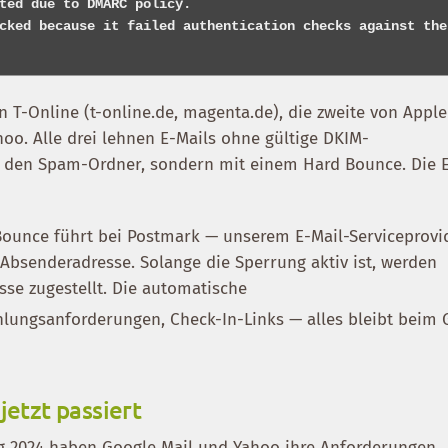
ted due to DMARC policy.

cked because it failed authentication checks against the 
T-Online (t-online.de, magenta.de), die zweite von Apple
hoo. Alle drei lehnen E-Mails ohne gültige DKIM-
 in den Spam-Ordner, sondern mit einem Hard Bounce. Die 
 Bounce führt bei Postmark — unserem E-Mail-Serviceprovi
Absenderadresse. Solange die Sperrung aktiv ist, werden
sse zugestellt. Die automatische
hlungsanforderungen, Check-In-Links — alles bleibt beim 
etzt passiert
fang 2024 haben Google Mail und Yahoo ihre Anforderungen