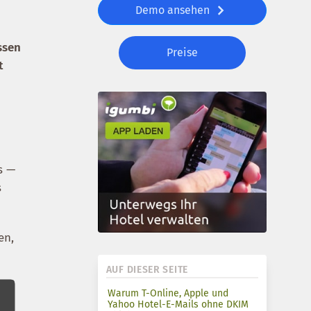
Demo ansehen
ssen
Preise
t
s —
s
en,
AUF DIESER SEITE
Warum T-Online, Apple und
Yahoo Hotel-E-Mails ohne DKIM