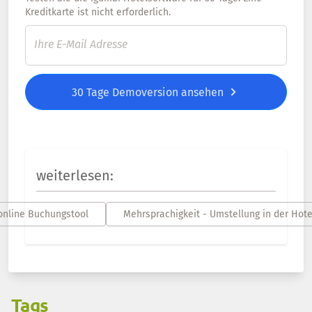
Kreditkarte ist nicht erforderlich.
30 Tage Demoversion ansehen
weiterlesen:
online Buchungstool
Mehrsprachigkeit - Umstellung in der Hot
Tags