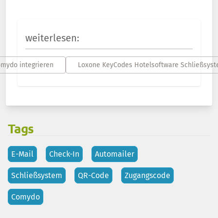
weiterlesen:
mydo integrieren
Loxone KeyCodes Hotelsoftware Schließsys
Tags
E-Mail
Check-In
Automailer
Schließsystem
QR-Code
Zugangscode
Comydo