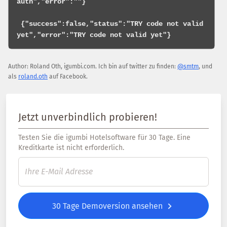
auth","error":""}

 {"success":false,"status":"TRY code not valid 
Author:
Roland Oth
,
igumbi.com
.
Ich bin auf twitter zu finden:
@smtm
, und
als
roland.oth
auf Facebook.
Jetzt unverbindlich probieren!
Testen Sie die igumbi Hotelsoftware für 30 Tage. Eine
Kreditkarte ist nicht erforderlich.
30 Tage Demoversion ansehen