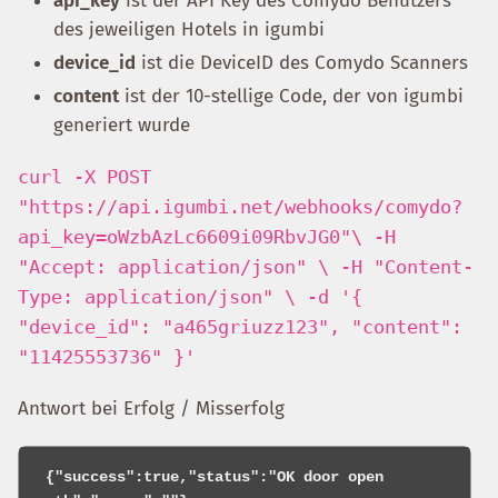
api_key
ist der API Key des Comydo Benutzers
des jeweiligen Hotels in igumbi
device_id
ist die DeviceID des Comydo Scanners
content
ist der 10-stellige Code, der von igumbi
generiert wurde
curl -X POST
"https://api.igumbi.net/webhooks/comydo?
api_key=oWzbAzLc6609i09RbvJG0"\ -H
"Accept: application/json" \ -H "Content-
Type: application/json" \ -d '{
"device_id": "a465griuzz123", "content":
"11425553736" }'
Antwort bei Erfolg / Misserfolg
 {"success":true,"status":"OK door open 