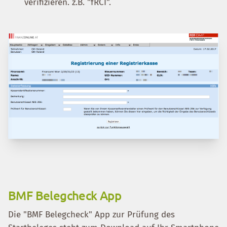
verifizieren. z.B. "fRCI".
BMF Belegcheck App
Die "BMF Belegcheck" App zur Prüfung des