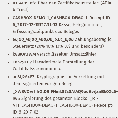
R1-AT1
: Info über den Zertifikatsaussteller: (AT1=
A-Trust)
CASHBOX-DEMO-1_CASHBOX-DEMO-1-Receipt-ID-
6_2017-02-15T17:31:03
Kasse, Belegnummer,
Erfassungszeitpunkt des Beleges
60,00_40,00_400,00_5,01_0,00
Zahlungsbetrag je
Steuersatz (20% 10% 13% 0% und besonders)
k8wUAFWM
verschlüsselter Umsatzzähler
18529C07
Hexadezimale Darstellung der
Zertifikatsseriennummer
aeSlJ2SxF7I
Kryptographische Verkettung mit
dem signierten vorigen Beleg
_XWBVQvrhhQlDRfFNmk87aSAt4Q9oqGwJznBk0Xc6
JWS Signierung des gesamten Blocks "_R1-
AT1_CASHBOX-DEMO-1_CASHBOX-DEMO-1-Receipt-
ID-6_2017-02-