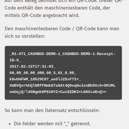
Auf dem Beleg befindet sich ein QR-Code. Dieser QR-
Code enthält den maschinenlesbaren Code, der
mittels QR-Code angebracht wird.
Den maschinenlesbaren Code / QR-Code kann man
sich so vorstellen:
_R1-AT1_CASHBOX-DEMO-1_CASHBOX-DEMO-1-Receipt-
ID-6_

2017-02-15T17:31:03_

60,00_40,00_400,00_5,01_0,00_

k8wUAFWM_18529C07_aeSlJ2SxF7I=_

XWBVQvrhhQlDRfFNmk87aSAt4Q9oqGwJznBk0Xc6+6MJRL
So kann man den Datensatz entschlüsseln:
Die Felder werden mit "_" getrennt.